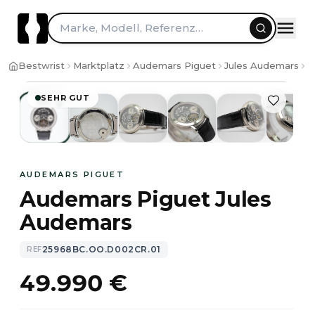
Zum Inhalt springen
Marke, Modell, Referenz…
1
/
9
Bestwrist
Marktplatz
Audemars Piguet
Jules Audemars
A
SEHR GUT
AUDEMARS PIGUET
Audemars Piguet Jules
Audemars
25968BC.OO.D002CR.01
REF
49.990 €