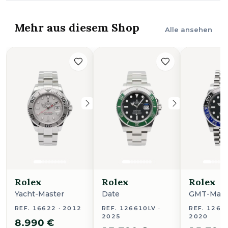
Mehr aus diesem Shop
Alle ansehen
Rolex
Rolex
Rolex
Yacht-Master
Date
GMT-Maste
REF. 16622 · 2012
REF. 126610LV ·
REF. 1267
2025
2020
8.990 €