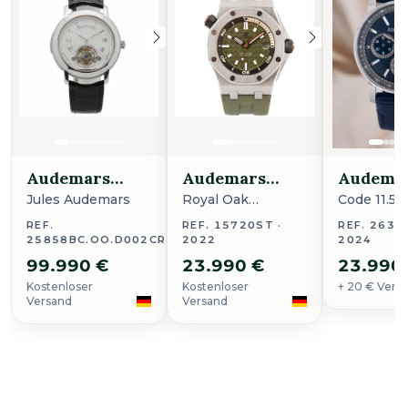
Audemars
Audemars
Audema
Piguet
Piguet
Piguet
Jules Audemars
Royal Oak
Code 11.59
Offshore Diver
REF.
REF. 15720ST ·
REF. 2639
25858BC.OO.D002CR.02
2022
2024
99.990 €
23.990 €
23.990
Kostenloser
Kostenloser
+ 20 € Vers
Versand
Versand