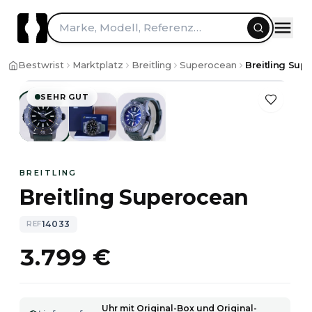
Marke, Modell, Referenz…
1
/
3
Bestwrist
Marktplatz
Breitling
Superocean
Breitling Sup
SEHR GUT
BREITLING
Breitling Superocean
14033
REF
3.799 €
Uhr mit Original-Box und Original-