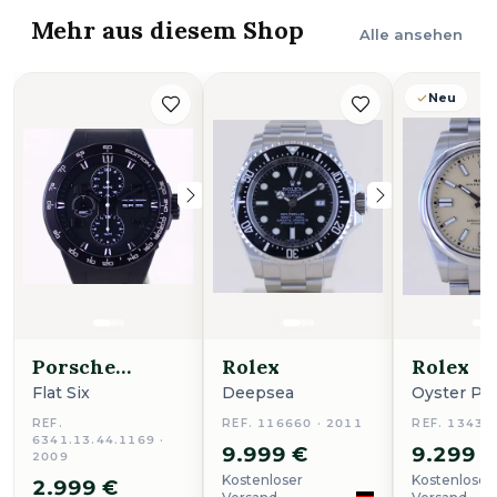
Mehr aus diesem Shop
Alle ansehen
Neu
Porsche
Rolex
Rolex
Design
Flat Six
Deepsea
Oyster Pe
REF.
REF. 116660 · 2011
REF. 13430
6341.13.44.1169 ·
9.999 €
9.299 
2009
Kostenloser
Kostenloser
2.999 €