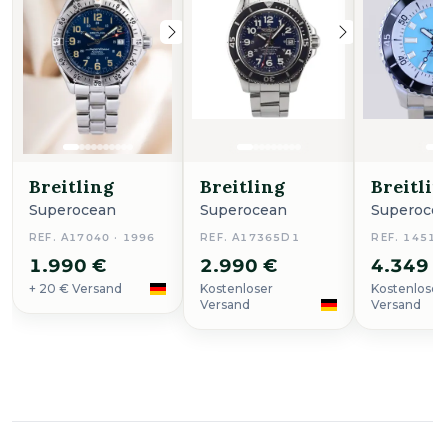
Breitling
Breitling
Breitlin
Superocean
Superocean
Superoce
REF. A17040 · 1996
REF. A17365D1
REF. 14512
1.990 €
2.990 €
4.349 
+ 20 € Versand
Kostenloser
Kostenloser
Versand
Versand