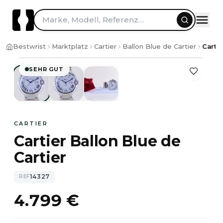
Zum Inhalt springen
Marke, Modell, Referenz…
1
/
3
Bestwrist
Marktplatz
Cartier
Ballon Blue de Cartier
Cartie
SEHR GUT
CARTIER
Cartier Ballon Blue de
Cartier
14327
REF
4.799 €