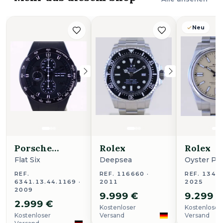
Neu
Porsche
Rolex
Rolex
Design
Flat Six
Deepsea
Oyster Pe
REF.
REF. 116660 ·
REF. 13430
6341.13.44.1169 ·
2011
2025
2009
9.999 €
9.299 
2.999 €
Kostenloser
Kostenloser
Kostenloser
Versand
Versand