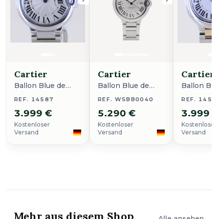
Cartier
Cartier
Cartier
Ballon Blue de
Ballon Blue de
Ballon Blu
Cartier
Cartier
Cartier
REF. 14587
REF. WSBB0040
REF. 1455
3.999 €
5.290 €
3.999 
Kostenloser
Kostenloser
Kostenloser
Versand
Versand
Versand
Mehr aus diesem Shop
Alle ansehen