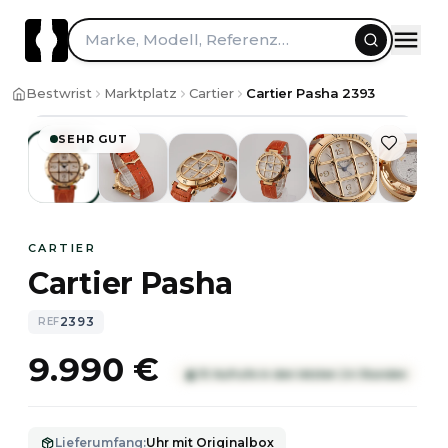
Zum Inhalt springen
Marke, Modell, Referenz…
1
/
6
Bestwrist
Marktplatz
Cartier
Cartier Pasha 2393
SEHR GUT
CARTIER
Cartier Pasha
2393
REF
9.990 €
10 Aufrufe in den letzten 24 Stunden
Lieferumfang
:
Uhr mit Originalbox