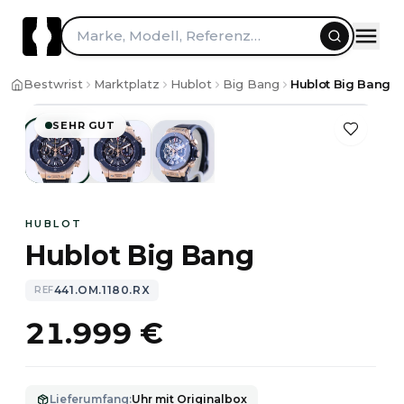
Marke, Modell, Referenz…
1
/
3
Bestwrist
Marktplatz
Hublot
Big Bang
Hublot Big Bang 4
SEHR GUT
HUBLOT
Hublot Big Bang
441.OM.1180.RX
REF
21.999 €
Lieferumfang
:
Uhr mit Originalbox