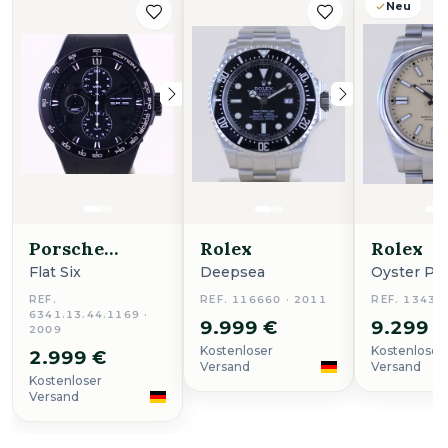
Neu
Porsche
Rolex
Rolex
Design
Flat Six
Deepsea
Oyster Pe
REF.
REF. 116660 · 2011
REF. 13430
6341.13.44.1169 ·
9.999 €
9.299 
2009
Kostenloser
Kostenloser
2.999 €
Versand
Versand
Kostenloser
Versand