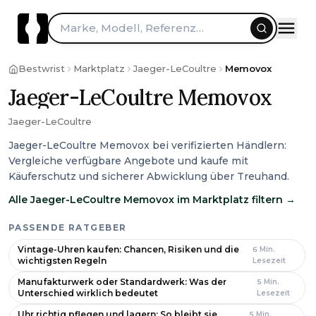
Zum Inhalt springen
Marke, Modell, Referenz…
Bestwrist
Marktplatz
Jaeger-LeCoultre
Memovox
Jaeger-LeCoultre Memovox
Jaeger-LeCoultre
Jaeger-LeCoultre Memovox bei verifizierten Händlern:
Vergleiche verfügbare Angebote und kaufe mit
Käuferschutz und sicherer Abwicklung über Treuhand.
Alle Jaeger-LeCoultre Memovox im Marktplatz filtern
→
PASSENDE RATGEBER
Vintage-Uhren kaufen: Chancen, Risiken und die
6
Min.
wichtigsten Regeln
Lesezeit
Manufakturwerk oder Standardwerk: Was der
5
Min.
Unterschied wirklich bedeutet
Lesezeit
Uhr richtig pflegen und lagern: So bleibt sie
5
Min.