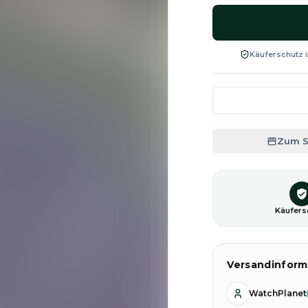
Käuferschutz i
Zum 
Käufers
Versandinform
WatchPlanet