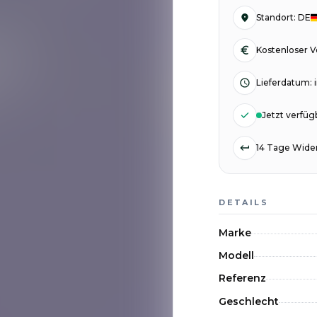
Standort
:
DE
Kostenloser 
Lieferdatum
:
Jetzt verfüg
14 Tage Wider
DETAILS
Marke
Modell
Referenz
Geschlecht