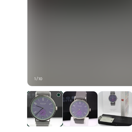
1
/
10