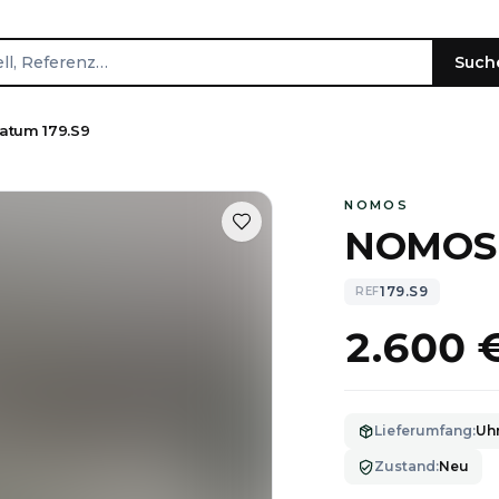
Such
tum 179.S9
NOMOS
NOMOS 
179.S9
REF
2.600 
Lieferumfang
:
Uhr
Zustand
:
Neu