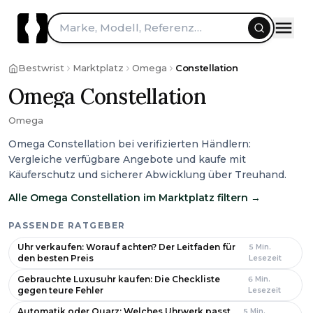
Zum Inhalt springen
Marke, Modell, Referenz…
Bestwrist
Marktplatz
Omega
Constellation
Omega Constellation
Omega
Omega Constellation bei verifizierten Händlern:
Vergleiche verfügbare Angebote und kaufe mit
Käuferschutz und sicherer Abwicklung über Treuhand.
Alle Omega Constellation im Marktplatz filtern
→
PASSENDE RATGEBER
Uhr verkaufen: Worauf achten? Der Leitfaden für
5
Min.
den besten Preis
Lesezeit
Gebrauchte Luxusuhr kaufen: Die Checkliste
6
Min.
gegen teure Fehler
Lesezeit
Automatik oder Quarz: Welches Uhrwerk passt
5
Min.