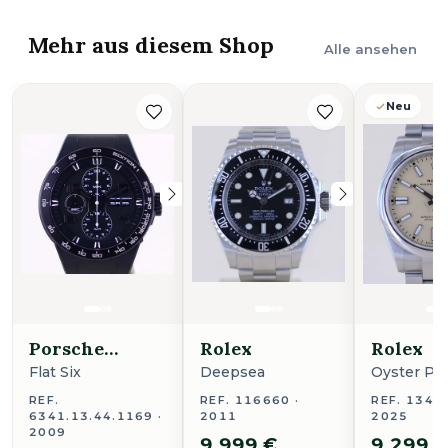
Mehr aus diesem Shop
Alle ansehen
Neu
Porsche
Rolex
Rolex
Design
Flat Six
Deepsea
Oyster Pe
REF.
REF. 116660 ·
REF. 13430
6341.13.44.1169 ·
2011
2025
2009
9.999 €
9.299 