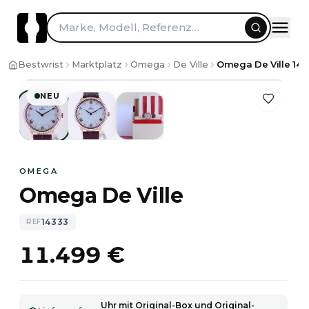
Zum Inhalt springen
Marke, Modell, Referenz…
1
/
3
Bestwrist
Marktplatz
Omega
De Ville
Omega De Ville 143
NEU
OMEGA
Omega De Ville
14333
REF
11.499 €
Uhr mit Original-Box und Original-