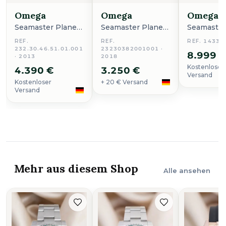
Omega
Omega
Omega
Seamaster Planet
Seamaster Planet
Seamaster
Ocean
Ocean
Ocean
REF.
REF.
REF. 14336
232.30.46.51.01.001
23230382001001 ·
8.999 
· 2013
2018
Kostenloser
4.390 €
3.250 €
Versand
Kostenloser
+ 20 € Versand
Versand
Mehr aus diesem Shop
Alle ansehen