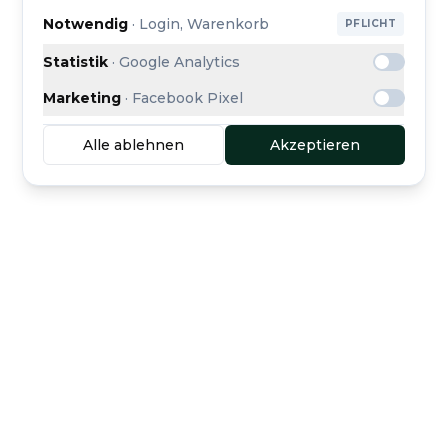
Notwendig
·
Login, Warenkorb
PFLICHT
Statistik
·
Google Analytics
Marketing
·
Facebook Pixel
Alle ablehnen
Akzeptieren
Sichere Treuhand-
Käuferschutz inklusive
Zahlung
Kuratierte Händler
Direkter Support