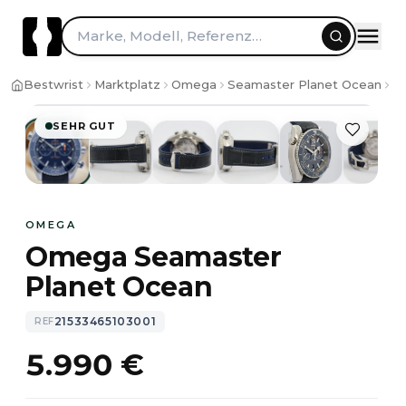
Marke, Modell, Referenz…
1
/
10
Bestwrist
Marktplatz
Omega
Seamaster Planet Ocean
O
SEHR GUT
OMEGA
Omega Seamaster
Planet Ocean
21533465103001
REF
5.990 €