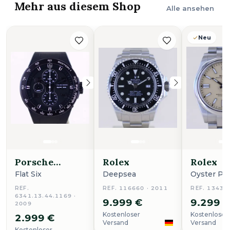
Mehr aus diesem Shop
Alle ansehen
Neu
Porsche
Rolex
Rolex
Design
Flat Six
Deepsea
Oyster Pe
REF.
REF. 116660 · 2011
REF. 13430
6341.13.44.1169 ·
9.999 €
9.299 
2009
Kostenloser
Kostenloser
2.999 €
Versand
Versand
Kostenloser