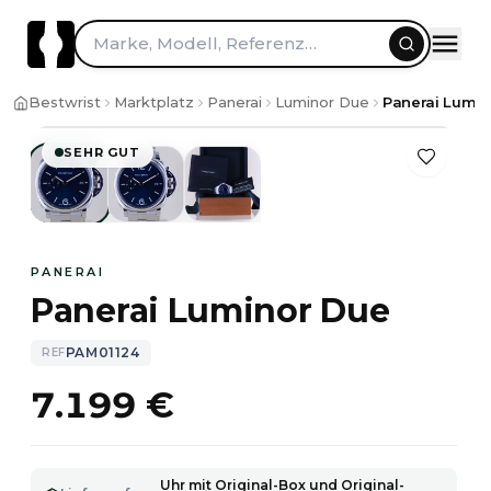
Marke, Modell, Referenz…
1
/
3
Bestwrist
Marktplatz
Panerai
Luminor Due
Panerai Lumin
SEHR GUT
PANERAI
Panerai Luminor Due
PAM01124
REF
7.199 €
Uhr mit Original-Box und Original-