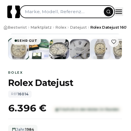
Zum Inhalt springen
Marke, Modell, Referenz…
1
/
15
Bestwrist
Marktplatz
Rolex
Datejust
Rolex Datejust 16014
SEHR GUT
ROLEX
Rolex Datejust
16014
REF
6.396 €
11 Aufrufe in den letzten 24 Stunden
Jahr
:
1984