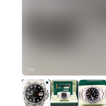
1
/
13