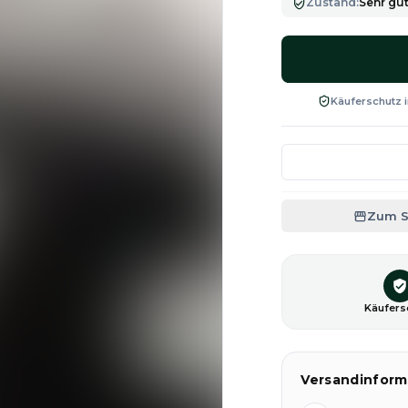
Zustand
:
Sehr gu
Käuferschutz i
Zum 
Käufers
Versandinform