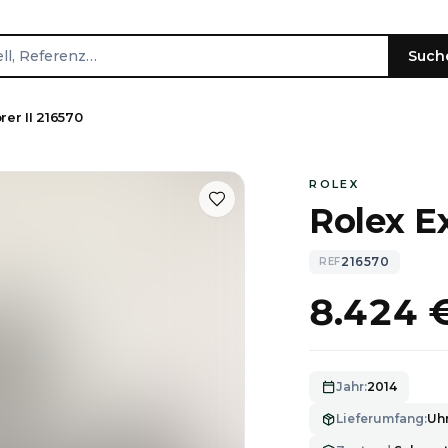
Such
rer II 216570
ROLEX
Rolex Ex
216570
REF
8.424 
Jahr
:
2014
Lieferumfang
:
Uhr