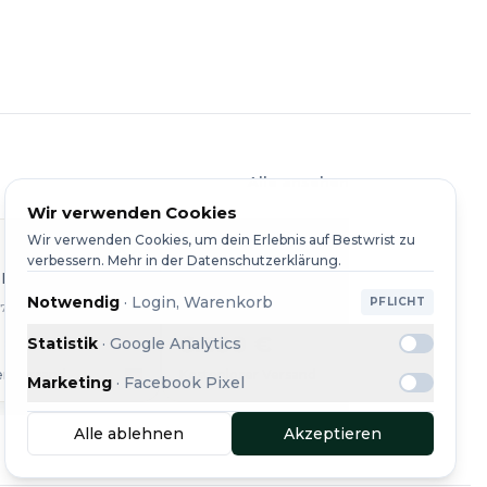
Alle ansehen
Wir verwenden Cookies
Wir verwenden Cookies, um dein Erlebnis auf Bestwrist zu
Rolex
Role
verbessern. Mehr in der Datenschutzerklärung.
II
Explorer II
Explore
Notwendig
·
Login, Warenkorb
PFLICHT
570 LC100
REF. 16570
REF. 21
 €
6.590 €
8.88
Statistik
·
Google Analytics
er Versand
Kostenloser Versand
Kostenl
Marketing
·
Facebook Pixel
Alle ablehnen
Akzeptieren