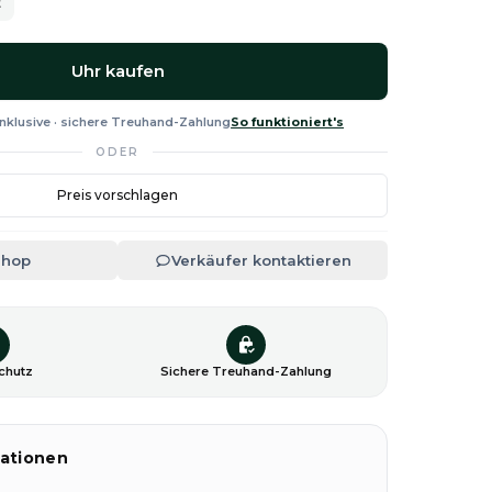
t
Uhr kaufen
nklusive · sichere Treuhand-Zahlung
So funktioniert's
ODER
Preis vorschlagen
Shop
Verkäufer kontaktieren
chutz
Sichere Treuhand-Zahlung
ationen