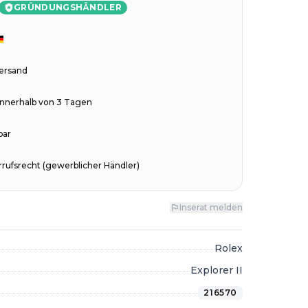
GRÜNDUNGSHÄNDLER
Versand
innerhalb von 3 Tagen
bar
rufsrecht (gewerblicher Händler)
Inserat melden
Rolex
Explorer II
216570