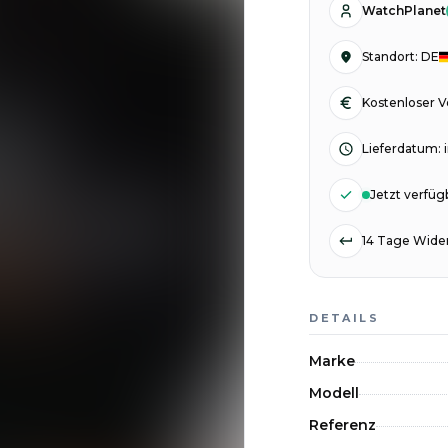
WatchPlanet
Standort
:
DE
Kostenloser 
Lieferdatum
:
Jetzt verfüg
14 Tage Wider
DETAILS
Marke
Modell
Referenz