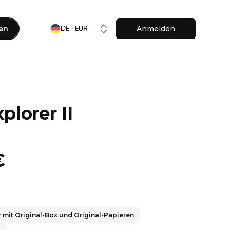
en
Anmelden
DE · EUR
plorer II
€
 mit Original-Box und Original-Papieren