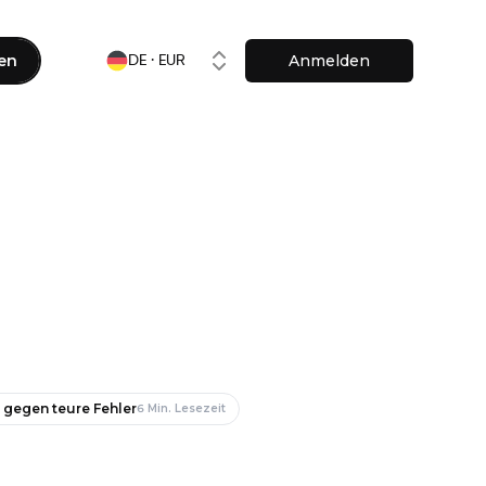
en
Anmelden
DE · EUR
 gegen teure Fehler
6
Min. Lesezeit