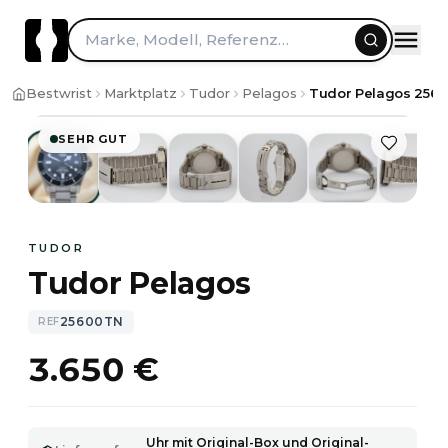
Marke, Modell, Referenz…
1
/
10
Bestwrist
Marktplatz
Tudor
Pelagos
Tudor Pelagos 256
SEHR GUT
TUDOR
Tudor Pelagos
25600TN
REF
3.650 €
Uhr mit Original-Box und Original-