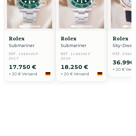
Rolex
Rolex
Rolex
Submariner
Submariner
Sky-Dwell
REF. 116610LV ·
REF. 116610LV ·
REF. 33623
2017
2020
36.990
17.750 €
18.250 €
+ 20 € Vers
+ 20 € Versand
+ 20 € Versand
Uhr kaufen
Pelagos