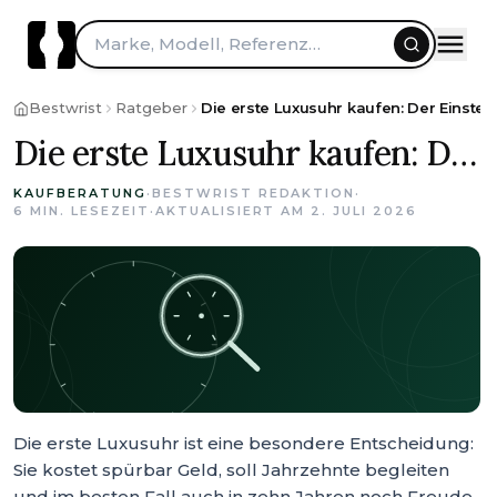
Marke, Modell, Referenz…
Bestwrist
Ratgeber
Die erste Luxusuhr kaufen: Der Einste
Die erste Luxusuhr kaufen: Der Einsteiger-Guide
KAUFBERATUNG
·
BESTWRIST REDAKTION
·
6
MIN. LESEZEIT
·
AKTUALISIERT AM
2. JULI 2026
Die erste Luxusuhr ist eine besondere Entscheidung:
Sie kostet spürbar Geld, soll Jahrzehnte begleiten
und im besten Fall auch in zehn Jahren noch Freude