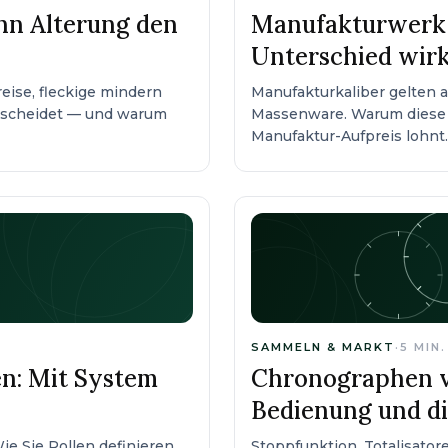
enn Alterung den
Manufakturwerk 
Unterschied wirk
reise, fleckige mindern
Manufakturkaliber gelten a
rscheidet — und warum
Massenware. Warum diese E
Manufaktur-Aufpreis lohnt
SAMMELN & MARKT
·
5
MIN.
n: Mit System
Chronographen v
Bedienung und di
e Sie Rollen definieren,
Stoppfunktion, Totalisato