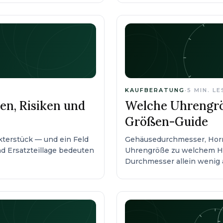
KAUFBERATUNG
·
5
MIN. L
en, Risiken und
Welche Uhrengrö
Größen-Guide
terstück — und ein Feld
Gehäusedurchmesser, Hor
und Ersatzteillage bedeuten
Uhrengröße zu welchem H
Durchmesser allein wenig 