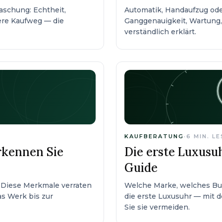
schung: Echtheit,
Automatik, Handaufzug ode
here Kaufweg — die
Ganggenauigkeit, Wartung,
verständlich erklärt.
KAUFBERATUNG
·
6
MIN. L
rkennen Sie
Die erste Luxusuh
Guide
 Diese Merkmale verraten
Welche Marke, welches Bud
s Werk bis zur
die erste Luxusuhr — mit 
Sie sie vermeiden.