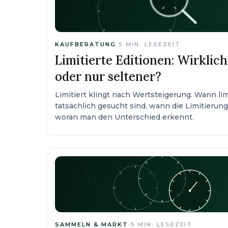
KAUFBERATUNG
·
5
MIN. LESEZEIT
Limitierte Editionen: Wirklic
oder nur seltener?
Limitiert klingt nach Wertsteigerung. Wann li
tatsächlich gesucht sind, wann die Limitierun
woran man den Unterschied erkennt.
SAMMELN & MARKT
·
5
MIN. LESEZEIT