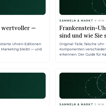
SAMMELN & MARKT
·
6
MIN
h wertvoller —
Frankenstein-Uh
sind und wie Sie 
mitierte Uhren-Editionen
Original-Teile, falsche U
g Marketing bleibt — und
Komponenten verschiedene
erkennen. Der Guide für Kä
SAMMELN & MARKT
·
5
MIN.