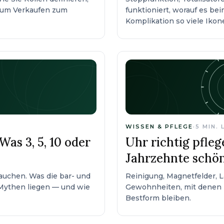
arum Verkaufen zum
funktioniert, worauf es b
Komplikation so viele Ikon
WISSEN & PFLEGE
·
5
MIN. 
as 3, 5, 10 oder
Uhr richtig pfleg
Jahrzehnte schö
auchen. Was die bar- und
Reinigung, Magnetfelder, L
Mythen liegen — und wie
Gewohnheiten, mit denen 
Bestform bleiben.