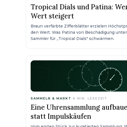
Tropical Dials und Patina: W
Wert steigert
Braun verfärbte Zifferblätter erzielen Höchstp
den Wert. Was Patina von Beschädigung unte
Sammler für „Tropical Dials" schwärmen.
SAMMELN & MARKT
·
6
MIN. LESEZEIT
Eine Uhrensammlung aufbaue
statt Impulskäufen
Vom ersten Stück zur kuratierten Sammlung: Wi