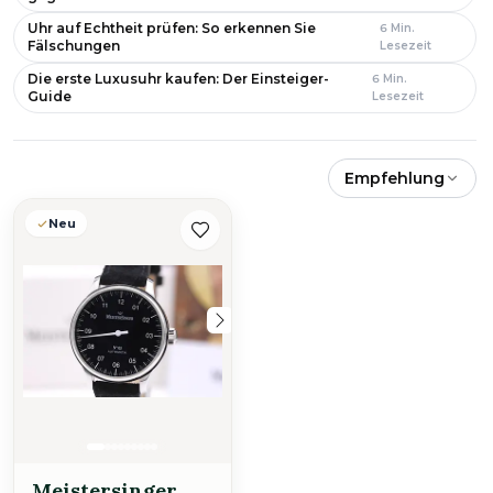
Uhr auf Echtheit prüfen: So erkennen Sie
6
Min.
Fälschungen
Lesezeit
Die erste Luxusuhr kaufen: Der Einsteiger-
6
Min.
Guide
Lesezeit
Empfehlung
Neu
Neu
N
Meistersinger